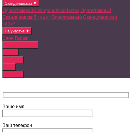
Скандинавский ▼
Одноэтажный Скандинавский 61м²
Одноэтажный
Скандинавский 149м²
Одноэтажный Скандинавский
160м²
На участке ▼
Баня
Гараж
Дома на продажу
Земля
Вакансии
Блог
Контакты
Ваше имя
Ваш телефон