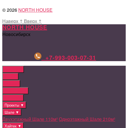
© 2026
NORTH HOUSE
Наверх
↑
Вверх
↑
NORTH HOUSE
Новосибирск
+7-993-003-07-31
ГЛАВНАЯ
О НАС
Отзывы
Этапы работ
КАТАЛОГ
Проекты ▼
Шале ▼
Двухэтажный Шале 110м²
Одноэтажный Шале 210м²
Хайтек ▼