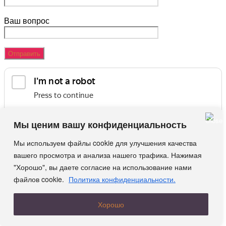
Ваш вопрос
Мы ценим вашу конфиденциальность
Мы используем файлы cookie для улучшения качества
Я подтверждаю, что ознакомился с
политикой
вашего просмотра и анализа нашего трафика. Нажимая
обработки персональных данных
и даю
"Хорошо", вы даете согласие на использование нами
согласие на обработку персональных данных.
файлов cookie.
Политика конфиденциальности.
ЗАКРЫТЬ
Хорошо
Проекты
Участки/Земля