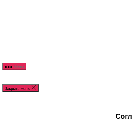
Перейти
NOR
к
HOU
содержимому
Меню
Закрыть меню
Согл