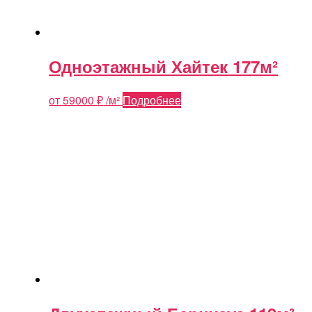
Одноэтажный Хайтек 177м²
от
59000
₽
/м²
Подробнее