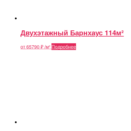
Двухэтажный Барнхаус 114м²
от
65790
₽
/м²
Подробнее