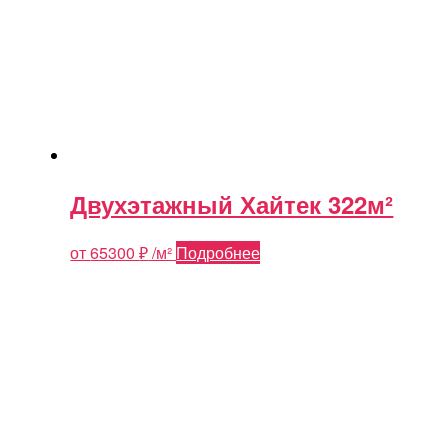
Двухэтажный Хайтек 322м²
от
65300
₽
/м²
Подробнее