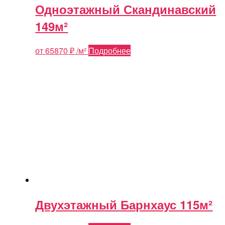
Одноэтажный Скандинавский
149м²
от
65870
₽
/м²
Подробнее
Двухэтажный Барнхаус 115м²