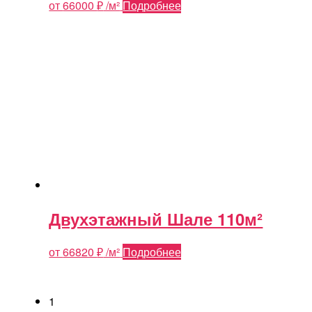
от
66000
₽
/м²
Подробнее
Двухэтажный Шале 110м²
от
66820
₽
/м²
Подробнее
1