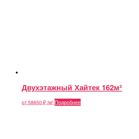
Двухэтажный Хайтек 162м²
от
58650
₽
/м²
Подробнее