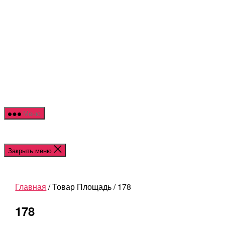
Перейти
NOR
к
HOU
содержимому
Меню
Закрыть меню
Главная
/ Товар Площадь / 178
178