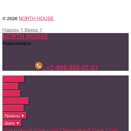
© 2026
NORTH HOUSE
Наверх
↑
Вверх
↑
NORTH HOUSE
Новосибирск
+7-993-003-07-31
ГЛАВНАЯ
О НАС
Отзывы
Этапы работ
КАТАЛОГ
Проекты ▼
Шале ▼
Двухэтажный Шале 110м²
Одноэтажный Шале 210м²