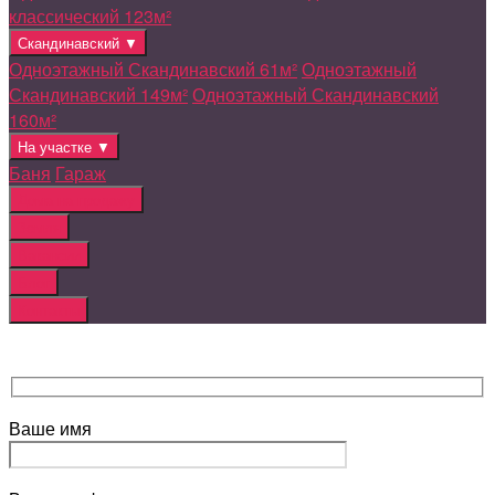
классический 123м²
Скандинавский ▼
Одноэтажный Скандинавский 61м²
Одноэтажный
Скандинавский 149м²
Одноэтажный Скандинавский
160м²
На участке ▼
Баня
Гараж
Дома на продажу
Земля
Вакансии
Блог
Контакты
Ваше имя