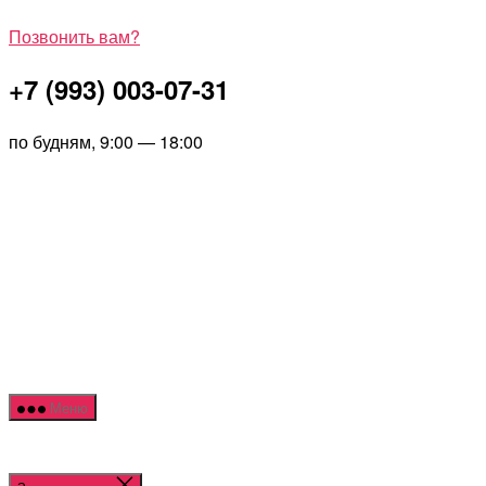
Позвонить вам?
+7 (993) 003-07-31
по будням, 9:00 — 18:00
Перейти
NOR
к
HOU
содержимому
Меню