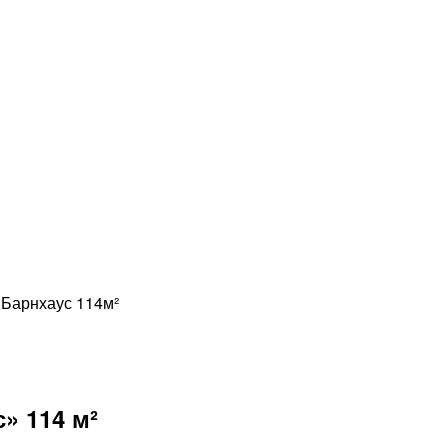
Барнхаус 114м²
» 114 м²