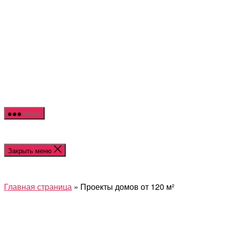
Перейти
NOR
к
HOU
содержимому
Меню
Закрыть меню
Главная страница
»
Проекты домов от 120 м²