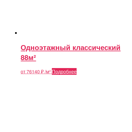
Одноэтажный классический
88м²
от
76140
₽
/м²
Подробнее