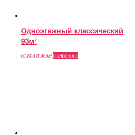
Одноэтажный классический
93м²
от
80470
₽
/м²
Подробнее