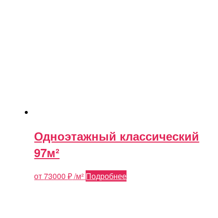
Одноэтажный классический
97м²
от
73000
₽
/м²
Подробнее