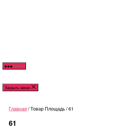
Перейти
NOR
к
HOU
содержимому
Меню
Закрыть меню
Главная
/ Товар Площадь / 61
61