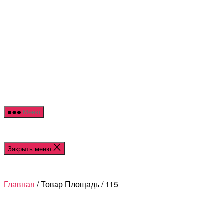
Перейти
NOR
к
HOU
содержимому
Меню
Закрыть меню
Главная
/ Товар Площадь / 115