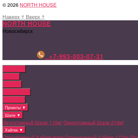
© 2026
NORTH HOUSE
Наверх
↑
Вверх
↑
NORTH HOUSE
Новосибирск
+7-993-003-07-31
ГЛАВНАЯ
О НАС
Отзывы
Этапы работ
КАТАЛОГ
Проекты ▼
Шале ▼
Двухэтажный Шале 110м²
Одноэтажный Шале 210м²
Хайтек ▼
Одноэтажный Хайтек 92м²
Одноэтажный Хайтек 177м²
Дву