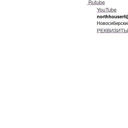
Rutube
YouTube
northhouserf
Новосибирский
РЕКВИЗИТ