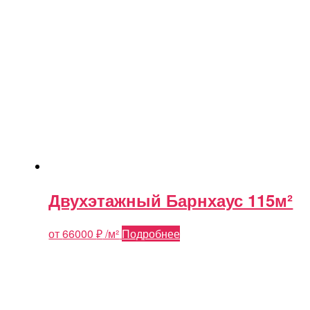
Двухэтажный Барнхаус 115м²
от
66000
₽
/м²
Подробнее