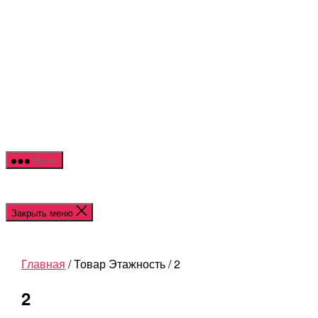
Перейти
NOR
к
HOU
содержимому
Меню
Закрыть меню
Главная
/ Товар Этажность / 2
2