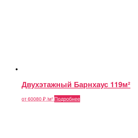
Двухэтажный Барнхаус 119м²
от
60080
₽
/м²
Подробнее