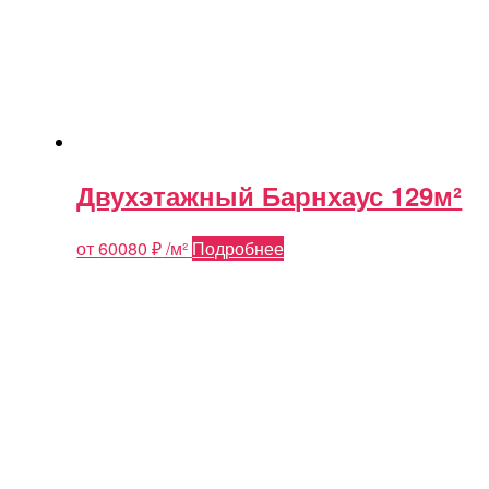
Двухэтажный Барнхаус 129м²
от
60080
₽
/м²
Подробнее