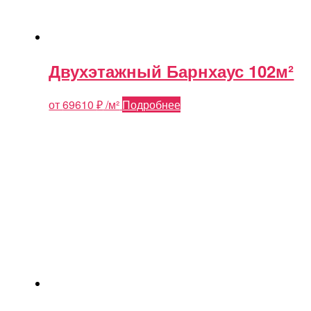
Двухэтажный Барнхаус 102м²
от
69610
₽
/м²
Подробнее