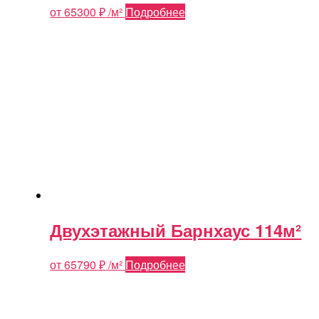
от
65300
₽
/м²
Подробнее
Двухэтажный Барнхаус 114м²
от
65790
₽
/м²
Подробнее