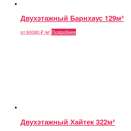
Двухэтажный Барнхаус 129м²
от
60080
₽
/м²
Подробнее
Двухэтажный Хайтек 322м²