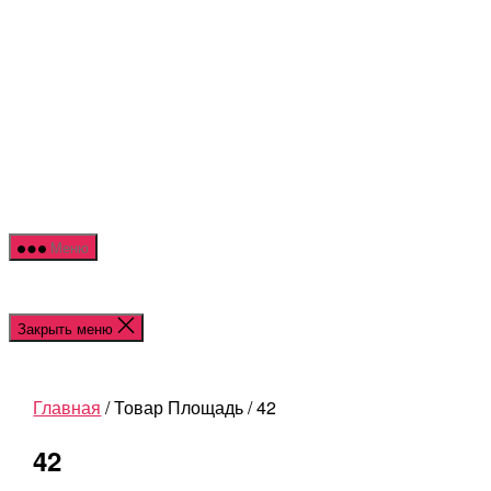
Перейти
NOR
к
HOU
содержимому
Меню
Закрыть меню
Главная
/ Товар Площадь / 42
42